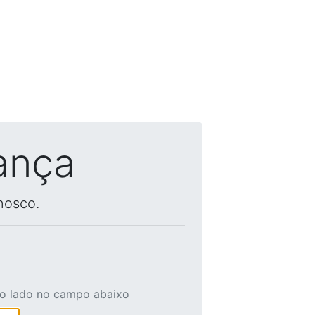
ança
nosco.
ao lado no campo abaixo