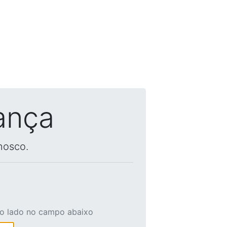
ança
nosco.
ao lado no campo abaixo